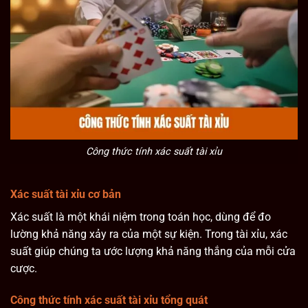
Công thức tính xác suất tài xỉu
Xác suất tài xỉu cơ bản
Xác suất là một khái niệm trong toán học, dùng để đo
lường khả năng xảy ra của một sự kiện. Trong tài xỉu, xác
suất giúp chúng ta ước lượng khả năng thắng của mỗi cửa
cược.
Công thức tính xác suất tài xỉu tổng quát