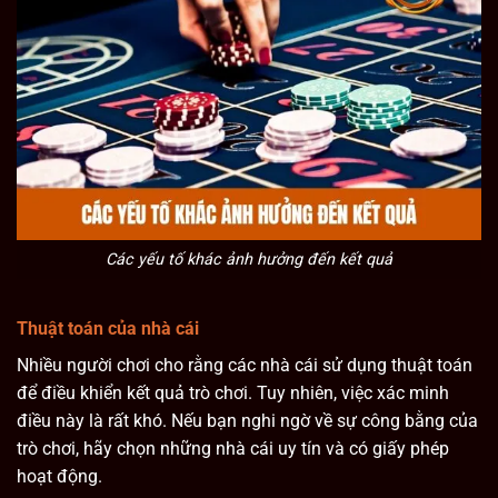
Các yếu tố khác ảnh hưởng đến kết quả
Thuật toán của nhà cái
Nhiều người chơi cho rằng các nhà cái sử dụng thuật toán
để điều khiển kết quả trò chơi. Tuy nhiên, việc xác minh
điều này là rất khó. Nếu bạn nghi ngờ về sự công bằng của
trò chơi, hãy chọn những nhà cái uy tín và có giấy phép
hoạt động.