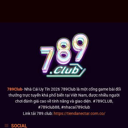
789Club
- Nhà Cái Uy Tín 2026
789Club là một cổng game bài đổi
thưởng trực tuyến khá phổ biến tại Việt Nam, được nhiều người
chơi đánh giá cao về tính năng và giao diện.
#789CLUB,
#789club88, #nhacai789club
Link tải 789.club:
https://tiendanectar.com.co/
SOCIAL