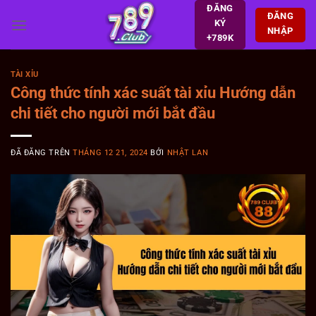
Chuyển
ĐĂNG
ĐĂNG
KÝ
đến
NHẬP
+789K
nội
dung
TÀI XỈU
Công thức tính xác suất tài xỉu Hướng dẫn
chi tiết cho người mới bắt đầu
ĐÃ ĐĂNG TRÊN
THÁNG 12 21, 2024
BỞI
NHẬT LAN