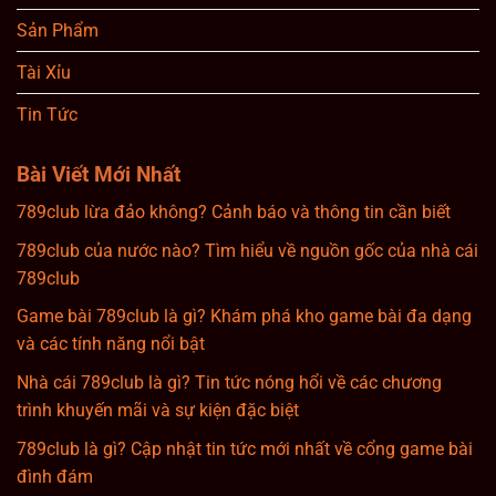
Sản Phẩm
Tài Xỉu
Tin Tức
Bài Viết Mới Nhất
789club lừa đảo không? Cảnh báo và thông tin cần biết
789club của nước nào? Tìm hiểu về nguồn gốc của nhà cái
789club
Game bài 789club là gì? Khám phá kho game bài đa dạng
và các tính năng nổi bật
Nhà cái 789club là gì? Tin tức nóng hổi về các chương
trình khuyến mãi và sự kiện đặc biệt
789club là gì? Cập nhật tin tức mới nhất về cổng game bài
đình đám