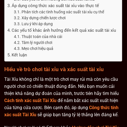
Áp dụng công thức xác suất tài xỉu vào thực tế
Phân tích các tình huống xác suất tài xỉu cụ thể
Xây dựng chiến lược chơi
Lưu ý khi áp dụng
Các yếu tố khác ảnh hưởng đến kết quả xác suất tài xỉu
Thuật toán của nhà cái
Tâm lý người chơi
Mẹo chơi hiệu quả
Kết luận
Hiểu về trò chơi tài xỉu và xác suất
tài xỉu
Tài Xỉu không chỉ là một trò chơi may rủi mà còn yêu cầu
người chơi có chiến thuật đúng đắn. Nếu bạn muốn cải
thiện khả năng dự đoán của mình, trước tiên hãy tìm hiểu
Cách tính xác suất Tài Xỉu
để nắm bắt xác suất xuất hiện
của từng cửa cược. Bên cạnh đó, áp dụng
Công thức tính
xác suất Tài Xỉu
sẽ giúp bạn tăng tỷ lệ thắng lên đáng kể.