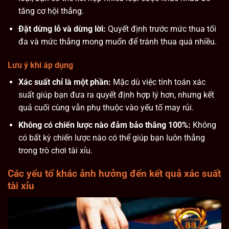
tăng cơ hội thắng.
Đặt dừng lỗ và dừng lời:
Quyết định trước mức thua tối
đa và mức thắng mong muốn để tránh thua quá nhiều.
Lưu ý khi áp dụng
Xác suất chỉ là một phần:
Mặc dù việc tính toán xác
suất giúp bạn đưa ra quyết định hợp lý hơn, nhưng kết
quả cuối cùng vẫn phụ thuộc vào yếu tố may rủi.
Không có chiến lược nào đảm bảo thắng 100%:
Không
có bất kỳ chiến lược nào có thể giúp bạn luôn thắng
trong trò chơi tài xỉu.
Các yếu tố khác ảnh hưởng đến kết quả xác suất
tài xỉu