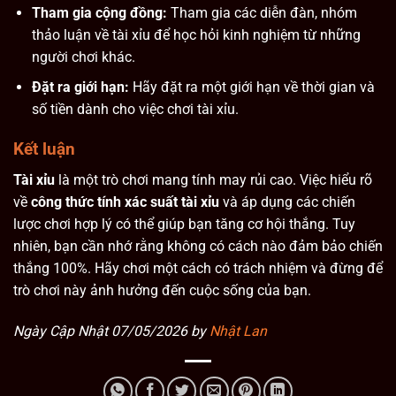
Tham gia cộng đồng:
Tham gia các diễn đàn, nhóm
thảo luận về tài xỉu để học hỏi kinh nghiệm từ những
người chơi khác.
Đặt ra giới hạn:
Hãy đặt ra một giới hạn về thời gian và
số tiền dành cho việc chơi tài xỉu.
Kết luận
Tài xỉu
là một trò chơi mang tính may rủi cao. Việc hiểu rõ
về
công thức tính xác suất tài xỉu
và áp dụng các chiến
lược chơi hợp lý có thể giúp bạn tăng cơ hội thắng. Tuy
nhiên, bạn cần nhớ rằng không có cách nào đảm bảo chiến
thắng 100%. Hãy chơi một cách có trách nhiệm và đừng để
trò chơi này ảnh hưởng đến cuộc sống của bạn.
Ngày Cập Nhật 07/05/2026 by
Nhật Lan