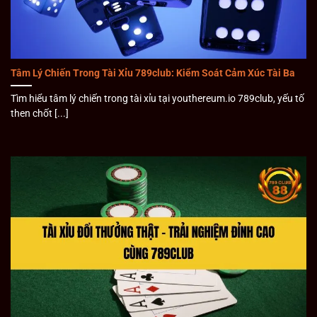
Tâm Lý Chiến Trong Tài Xỉu 789club: Kiểm Soát Cảm Xúc Tài Ba
Tìm hiểu tâm lý chiến trong tài xỉu tại youthereum.io 789club, yếu tố
then chốt [...]