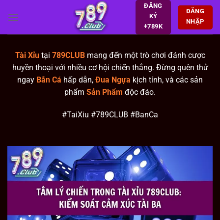
Chuyển
ĐĂNG
ĐĂNG
KÝ
đến
NHẬP
+789K
nội
dung
Tài Xỉu
tại
789CLUB
mang đến một trò chơi đánh cược
huyền thoại với nhiều cơ hội chiến thắng. Đừng quên thử
ngay
Bắn Cá
hấp dẫn,
Đua Ngựa
kịch tính, và các sản
phẩm
Sản Phẩm
độc đáo.
#TaiXiu #789CLUB #BanCa