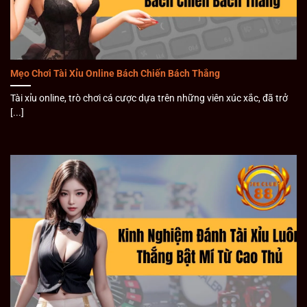
Mẹo Chơi Tài Xỉu Online Bách Chiến Bách Thắng
Tài xỉu online, trò chơi cá cược dựa trên những viên xúc xắc, đã trở
[...]