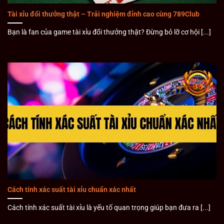
Tài xỉu đổi thưởng thật – Trải nghiệm đỉnh cao cùng 789Club
Bạn là fan của game tài xỉu đổi thưởng thật? Đừng bỏ lỡ cơ hội [...]
Cách tính xác suất tài xỉu chuẩn xác nhất
Cách tính xác suất tài xỉu là yếu tố quan trọng giúp bạn đưa ra [...]