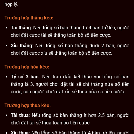
hợp lý.
Trường hợp thắng kèo:
Tài thắng
: Nếu tổng số bàn thắng từ 4 bàn trở lên, người
chơi đặt cược tài sẽ thắng toàn bộ số tiền cược.
Xỉu thắng
: Nếu tổng số bàn thắng dưới 2 bàn, người
chơi đặt cược xỉu sẽ thắng toàn bộ số tiền cược.
Trường hợp hòa kèo:
Tỷ số 3 bàn
: Nếu trận đấu kết thúc với tổng số bàn
thắng là 3, người chơi đặt tài sẽ chỉ thắng nửa số tiền
cược, còn người chơi đặt xỉu sẽ thua nửa số tiền cược.
Trường hợp thua kèo:
Tài thua
: Nếu tổng số bàn thắng ít hơn 2.5 bàn, người
chơi đặt tài sẽ thua toàn bộ tiền cược.
Xỉu thua
: Nếu tổng số bàn thắng từ 4 bàn trở lên, người