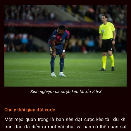
Kinh nghiệm cá cược kèo tài xỉu 2.5-3
Chú ý thời gian đặt cược
Một mẹo quan trọng là bạn nên đặt cược kèo tài xỉu khi
trận đấu đã diễn ra một vài phút và bạn có thể quan sát