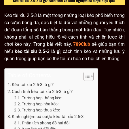
Kèo tài xỉu 2.5-3 là một trong những loại kèo phổ biến trong
cá cược bóng đá, đặc biệt là đối với những người yêu thích
dự đoán tổng số bàn thắng trong một trận đấu. Tuy nhiên,
không phải ai cũng hiểu rõ về cách tính và chiến lược khi
chơi kèo này. Trong bài viết này,
789Club
sẽ giúp bạn tìm
hiểu
kèo tài xỉu 2.5-3 là gì
, cách tính kèo và những lưu ý
quan trọng giúp bạn có thể tối ưu hóa cơ hội chiến thắng.
Table of Contents
Kèo tài xỉu 2.5-3 là gì?
Cách tính kèo tài xỉu 2.5-3 là gì?
Trường hợp thắng kèo:
Trường hợp hòa kèo:
Trường hợp thua kèo:
Kinh nghiệm cá cược kèo tài xỉu 2.5-3
Phân tích phong độ hai đội