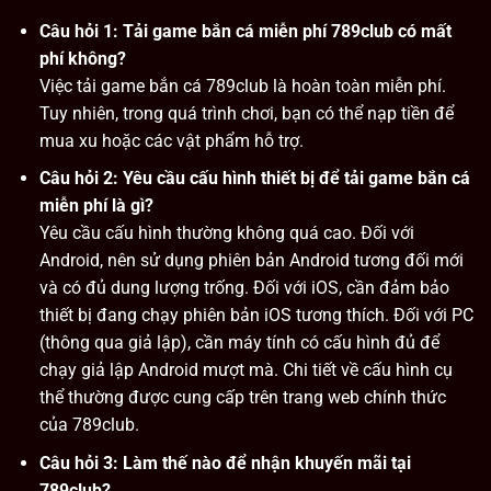
Câu hỏi 1: Tải game bắn cá miễn phí 789club có mất
phí không?
Việc tải game bắn cá 789club là hoàn toàn miễn phí.
Tuy nhiên, trong quá trình chơi, bạn có thể nạp tiền để
mua xu hoặc các vật phẩm hỗ trợ.
Câu hỏi 2: Yêu cầu cấu hình thiết bị để tải game bắn cá
miễn phí là gì?
Yêu cầu cấu hình thường không quá cao. Đối với
Android, nên sử dụng phiên bản Android tương đối mới
và có đủ dung lượng trống. Đối với iOS, cần đảm bảo
thiết bị đang chạy phiên bản iOS tương thích. Đối với PC
(thông qua giả lập), cần máy tính có cấu hình đủ để
chạy giả lập Android mượt mà. Chi tiết về cấu hình cụ
thể thường được cung cấp trên trang web chính thức
của 789club.
Câu hỏi 3: Làm thế nào để nhận khuyến mãi tại
789club?