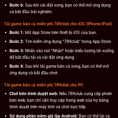
Bước 6:
Sau khi cài đặt xong, bạn có thể mở ứng dụng
và bắt đầu trải nghiệm.
Tải game bắn cá miễn phí 789club cho iOS (iPhone/iPad)
Bước 1:
Mở App Store trên thiết bị iOS của bạn.
Bước 2:
Tìm kiếm ứng dụng “789club” trong App Store.
Bước 3:
Nhấn vào nút “Nhận” hoặc biểu tượng tải xuống
để bắt đầu tải và cài đặt ứng dụng.
Bước 4:
Sau khi tải game bắn cá xong, bạn có thể mở
ứng dụng và bắt đầu chơi.
Tải game bắn cá miễn phí 789club cho PC
Chơi trên trình duyệt web:
Nếu 789club cung cấp phiên
bản web, bạn chỉ cần truy cập trang web của họ bằng
trình duyệt trên máy tính và chơi trực tiếp.
Sử dụng phần mềm giả lập Android:
Bạn có thể tải và