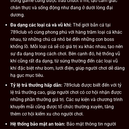
trong game cũng được trau chuốt tỉ mỉ, tạo cảm giác
chân thực và sống động như đang ở dưới lòng đại
dương.
Đa dạng các loại cá và vũ khí:
Thế giới bắn cá tại
789club vô cùng phong phú với hàng trăm loại cá khác
nhau, từ những chú cá nhỏ bé đến những con boss
khổng lồ. Mỗi loại cá sẽ có giá trị xu khác nhau, tạo nên
sự đa dạng trong cách chơi. Bên cạnh đó, hệ thống vũ
khí cũng rất đa dạng, từ súng thường đến các loại vũ
khí đặc biệt như bom, lưới điện, giúp người chơi dễ dàng
hạ gục mục tiêu.
Tỷ lệ trả thưởng hấp dẫn:
789club được biết đến với tỷ
lệ trả thưởng cao, giúp người chơi có cơ hội nhận được
những phần thưởng giá trị. Các sự kiện và chương trình
khuyến mãi cũng được tổ chức thường xuyên, tăng
thêm cơ hội kiếm xu cho người chơi.
Hệ thống bảo mật an toàn:
Bảo mật thông tin người