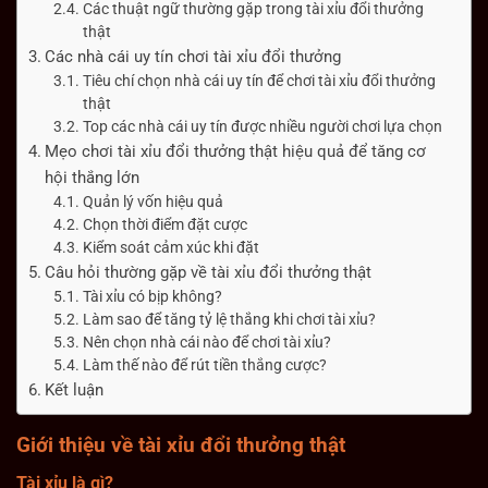
Các thuật ngữ thường gặp trong tài xỉu đổi thưởng
thật
Các nhà cái uy tín chơi tài xỉu đổi thưởng
Tiêu chí chọn nhà cái uy tín để chơi tài xỉu đổi thưởng
thật
Top các nhà cái uy tín được nhiều người chơi lựa chọn
Mẹo chơi tài xỉu đổi thưởng thật hiệu quả để tăng cơ
hội thắng lớn
Quản lý vốn hiệu quả
Chọn thời điểm đặt cược
Kiểm soát cảm xúc khi đặt
Câu hỏi thường gặp về tài xỉu đổi thưởng thật
Tài xỉu có bịp không?
Làm sao để tăng tỷ lệ thắng khi chơi tài xỉu?
Nên chọn nhà cái nào để chơi tài xỉu?
Làm thế nào để rút tiền thắng cược?
Kết luận
Giới thiệu về tài xỉu đổi thưởng thật
Tài xỉu là gì?