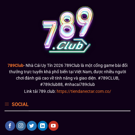
789Club
- Nhà Cái Uy Tín 2026
789Club là một cổng game bài đổi
thưởng trực tuyến khá phổ biến tại Việt Nam, được nhiều người
chơi đánh giá cao về tính năng và giao diện.
#789CLUB,
#789club88, #nhacai789club
Link tải 789.club:
https://tiendanectar.com.co/
SOCIAL