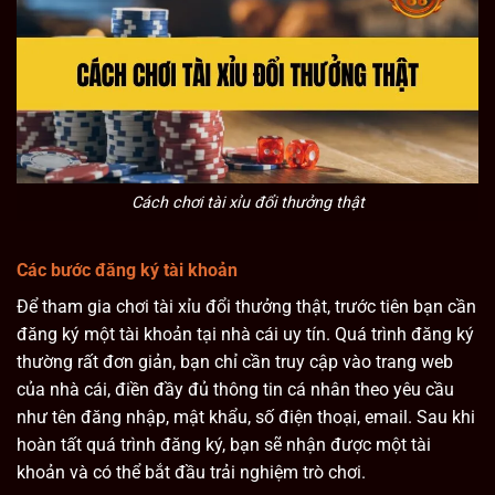
Cách chơi tài xỉu đổi thưởng thật
Các bước đăng ký tài khoản
Để tham gia chơi tài xỉu đổi thưởng thật, trước tiên bạn cần
đăng ký một tài khoản tại nhà cái uy tín. Quá trình đăng ký
thường rất đơn giản, bạn chỉ cần truy cập vào trang web
của nhà cái, điền đầy đủ thông tin cá nhân theo yêu cầu
như tên đăng nhập, mật khẩu, số điện thoại, email. Sau khi
hoàn tất quá trình đăng ký, bạn sẽ nhận được một tài
khoản và có thể bắt đầu trải nghiệm trò chơi.