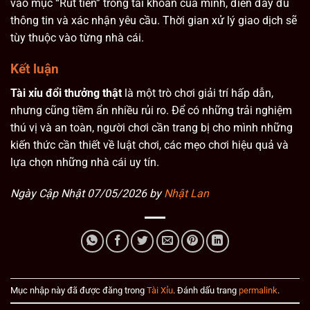
vào mục “Rút tiền” trong tài khoản của mình, điền đầy đủ
thông tin và xác nhận yêu cầu. Thời gian xử lý giao dịch sẽ
tùy thuộc vào từng nhà cái.
Kết luận
Tài xỉu đổi thưởng thật
là một trò chơi giải trí hấp dẫn,
nhưng cũng tiềm ẩn nhiều rủi ro. Để có những trải nghiệm
thú vị và an toàn, người chơi cần trang bị cho mình những
kiến thức cần thiết về luật chơi, các mẹo chơi hiệu quả và
lựa chọn những nhà cái uy tín.
Ngày Cập Nhật 07/05/2026 by
Nhật Lan
Mục nhập này đã được đăng trong
Tài Xỉu
. Đánh dấu trang
permalink
.