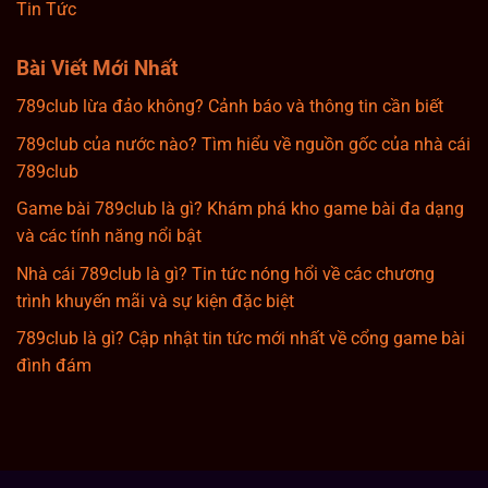
Tin Tức
Bài Viết Mới Nhất
789club lừa đảo không? Cảnh báo và thông tin cần biết
789club của nước nào? Tìm hiểu về nguồn gốc của nhà cái
789club
Game bài 789club là gì? Khám phá kho game bài đa dạng
và các tính năng nổi bật
Nhà cái 789club là gì? Tin tức nóng hổi về các chương
trình khuyến mãi và sự kiện đặc biệt
789club là gì? Cập nhật tin tức mới nhất về cổng game bài
đình đám