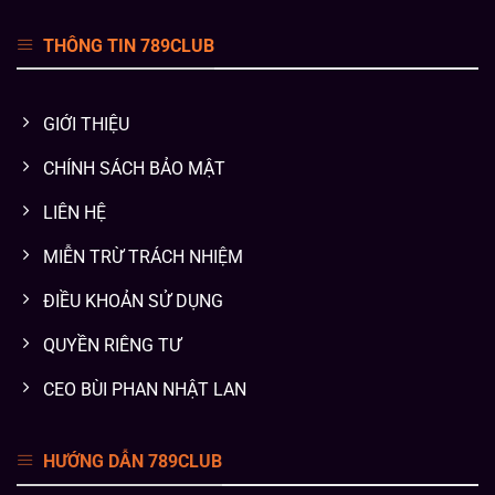
THÔNG TIN 789CLUB
GIỚI THIỆU
CHÍNH SÁCH BẢO MẬT
LIÊN HỆ
MIỄN TRỪ TRÁCH NHIỆM
ĐIỀU KHOẢN SỬ DỤNG
QUYỀN RIÊNG TƯ
CEO BÙI PHAN NHẬT LAN
HƯỚNG DẪN 789CLUB