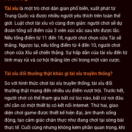
Tài xỉu
là một trò chơi dân gian phổ biến, xuất phát từ
Trung Quốc và được nhiều người yêu thích trên toàn thế
giới. Luật chơi tài xỉu vô cùng đơn giản: người chơi sẽ dự
đoán tổng số điểm của 3 viên xúc xắc sau khi được lắc.
Nếu tổng điểm từ 11 đến 18, người chơi chọn cửa Tài sẽ
thắng. Ngược lại, nếu tổng điểm từ 4 đến 10, người chơi
chọn cửa Xỉu sẽ chiến thắng. Sự hấp dẫn của tài xỉu đến từ
tính may rủi và cơ hội thắng lớn chỉ trong một ván cược.
Tài xỉu đổi thưởng thật khác gì tài xỉu truyền thống?
So với hình thức chơi tài xỉu truyền thống, tài xỉu đổi
thưởng thật mang đến nhiều ưu điểm vượt trội. Trước hết,
người chơi có thể tham gia bất cứ lúc nào, bất cứ nơi đâu
chỉ cần có một thiết bị có kết nối internet. Thứ hai, giao
diện chơi game được thiết kế hiện đại, âm thanh sống
động, tạo cảm giác chân thực như đang chơi tại sòng bài
thực tế. Cuối cùng nhưng không kém phần quan trọng, khi