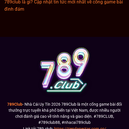
789club là gì? Cập nhật tin tức mới nhất về cổng game bài
đình đám
789Club
- Nhà Cái Uy Tín 2026
789Club là một cổng game bài đổi
thưởng trực tuyến khá phổ biến tại Việt Nam, được nhiều người
chơi đánh giá cao về tính năng và giao diện.
#789CLUB,
#789club88, #nhacai789club
Link tải 789.club:
https://tiendanectar.com.co/