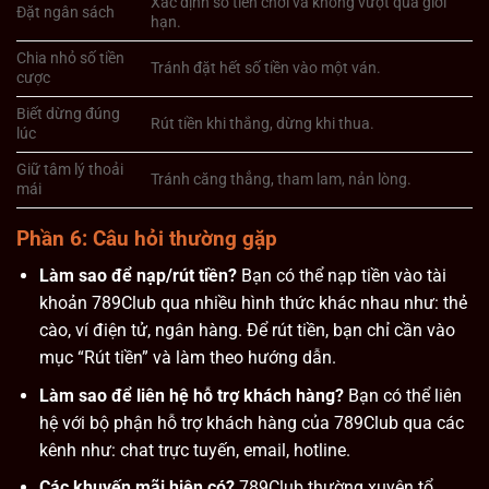
Xác định số tiền chơi và không vượt quá giới
Đặt ngân sách
hạn.
Chia nhỏ số tiền
Tránh đặt hết số tiền vào một ván.
cược
Biết dừng đúng
Rút tiền khi thắng, dừng khi thua.
lúc
Giữ tâm lý thoải
Tránh căng thẳng, tham lam, nản lòng.
mái
Phần 6: Câu hỏi thường gặp
Làm sao để nạp/rút tiền?
Bạn có thể nạp tiền vào tài
khoản 789Club qua nhiều hình thức khác nhau như: thẻ
cào, ví điện tử, ngân hàng. Để rút tiền, bạn chỉ cần vào
mục “Rút tiền” và làm theo hướng dẫn.
Làm sao để liên hệ hỗ trợ khách hàng?
Bạn có thể liên
hệ với bộ phận hỗ trợ khách hàng của 789Club qua các
kênh như: chat trực tuyến, email, hotline.
Các khuyến mãi hiện có?
789Club thường xuyên tổ