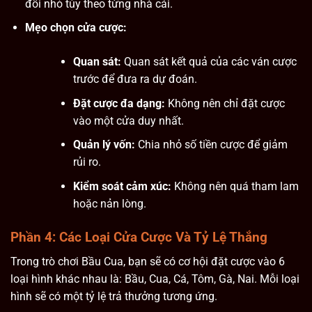
đổi nhỏ tùy theo từng nhà cái.
Mẹo chọn cửa cược:
Quan sát:
Quan sát kết quả của các ván cược
trước để đưa ra dự đoán.
Đặt cược đa dạng:
Không nên chỉ đặt cược
vào một cửa duy nhất.
Quản lý vốn:
Chia nhỏ số tiền cược để giảm
rủi ro.
Kiểm soát cảm xúc:
Không nên quá tham lam
hoặc nản lòng.
Phần 4: Các Loại Cửa Cược Và Tỷ Lệ Thắng
Trong trò chơi Bầu Cua, bạn sẽ có cơ hội đặt cược vào 6
loại hình khác nhau là: Bầu, Cua, Cá, Tôm, Gà, Nai. Mỗi loại
hình sẽ có một tỷ lệ trả thưởng tương ứng.