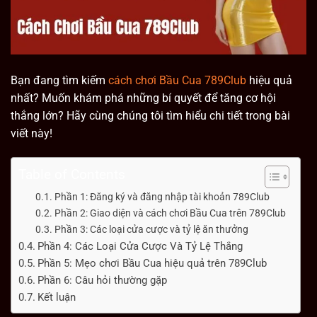
Bạn đang tìm kiếm
cách chơi Bầu Cua 789Club
hiệu quả
nhất? Muốn khám phá những bí quyết để tăng cơ hội
thắng lớn? Hãy cùng chúng tôi tìm hiểu chi tiết trong bài
viết này!
Table of Contents
Phần 1: Đăng ký và đăng nhập tài khoản 789Club
Phần 2: Giao diện và cách chơi Bầu Cua trên 789Club
Phần 3: Các loại cửa cược và tỷ lệ ăn thưởng
Phần 4: Các Loại Cửa Cược Và Tỷ Lệ Thắng
Phần 5: Mẹo chơi Bầu Cua hiệu quả trên 789Club
Phần 6: Câu hỏi thường gặp
Kết luận