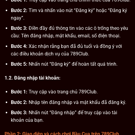
Bước 2:
Tìm và nhấn vào nút “Đăng ký” hoặc “Đăng ký
ngay”.
Bước 3:
Điền đầy đủ thông tin vào các ô trống theo yêu
cầu: Tên đăng nhập, mật khẩu, email, số điện thoại.
Bước 4:
Xác nhận rằng bạn đã đủ tuổi và đồng ý với
các điều khoản dịch vụ của 789Club.
Bước 5:
Nhấn nút “Đăng ký” để hoàn tất quá trình.
1.2. Đăng nhập tài khoản:
Bước 1:
Truy cập vào trang chủ 789Club.
Bước 2:
Nhập tên đăng nhập và mật khẩu đã đăng ký.
Bước 3:
Nhấn nút “Đăng nhập” để truy cập vào tài
khoản của bạn.
Phần 2: Giao diện và cách chơi Bầu Cua trên 789Club