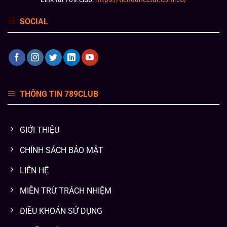
SOCIAL
THÔNG TIN 789CLUB
GIỚI THIỆU
CHÍNH SÁCH BẢO MẬT
LIÊN HỆ
MIỄN TRỪ TRÁCH NHIỆM
ĐIỀU KHOẢN SỬ DỤNG