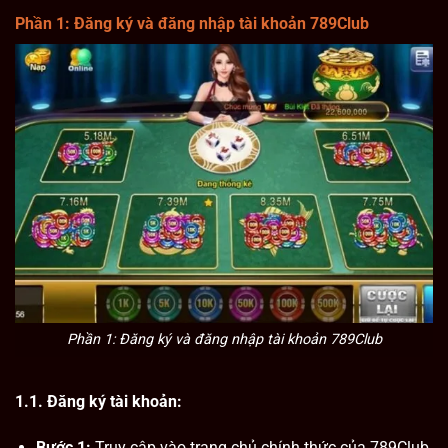
Phần 1: Đăng ký và đăng nhập tài khoản 789Club
Phần 1: Đăng ký và đăng nhập tài khoản 789Club
1.1. Đăng ký tài khoản:
Bước 1:
Truy cập vào trang chủ chính thức của 789Club.