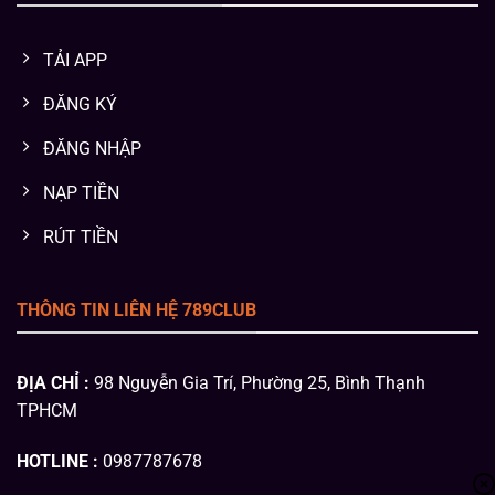
TẢI APP
ĐĂNG KÝ
ĐĂNG NHẬP
NẠP TIỀN
RÚT TIỀN
THÔNG TIN LIÊN HỆ 789CLUB
ĐỊA CHỈ :
98 Nguyễn Gia Trí, Phường 25, Bình Thạnh
TPHCM
HOTLINE :
0987787678