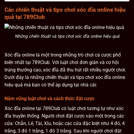
Các chiến thuật và tips chơi xóc đĩa online hiệu
quả tại 789Club
Những chiến thuật và tips chơi xóc đĩa online hiệu quả
Xóc đĩa online là một trong những trò chơi cá cược phổ
biến nhất tại 789Club. Với luật chơi đơn giản và cơ hội
trúng thưởng cao, xóc đĩa đã thu hút rất nhiều người chơi.
Dưới đây là những chiến thuật và tips chơi xóc đĩa online
hiệu quả mà bạn có thể áp dụng tại nhà cái:
Nắm vững luật chơi và cách thức đặt cược
Xóc đĩa online tại 789Club có luật chơi tương tự như xóc
đĩa truyền thống. Người chơi đặt cược vào một trong các
cửa: Chẵn, Lẻ, Tài, Xỉu, hoặc các cửa đặc biệt như 4 đỏ, 4
trắng, 3 đỏ 1 trắng, 1 đỏ 3 trắng. Sau khi người chơi đặt