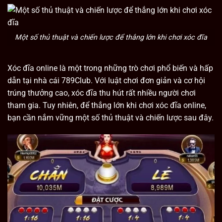
Một số thủ thuật và chiến lược để thắng lớn khi chơi xóc đĩa
Xóc đĩa online là một trong những trò chơi phổ biến và hấp
dẫn tại nhà cái 789Club. Với luật chơi đơn giản và cơ hội
trúng thưởng cao, xóc đĩa thu hút rất nhiều người chơi
tham gia. Tuy nhiên, để thắng lớn khi chơi xóc đĩa online,
bạn cần nắm vững một số thủ thuật và chiến lược sau đây.