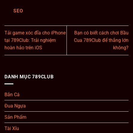
SEO
Tải game xóc đĩa cho iPhone
Bạn có biết cách chơi Bầu
tại 789Club: Trải nghiệm
Cua 789Club để thắng lớn
hoàn hảo trên iOS
không?
DANH MỤC 789CLUB
Bắn Cá
Đua Ngựa
Sản Phẩm
Tài Xỉu