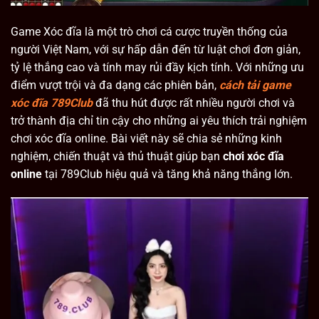
Game Xóc đĩa là một trò chơi cá cược truyền thống của
người Việt Nam, với sự hấp dẫn đến từ luật chơi đơn giản,
tỷ lệ thắng cao và tính may rủi đầy kịch tính. Với những ưu
điểm vượt trội và đa dạng các phiên bản,
cách tải game
xóc đĩa 789Club
đã thu hút được rất nhiều người chơi và
trở thành địa chỉ tin cậy cho những ai yêu thích trải nghiệm
chơi xóc đĩa online. Bài viết này sẽ chia sẻ những kinh
nghiệm, chiến thuật và thủ thuật giúp bạn
chơi xóc đĩa
online
tại 789Club hiệu quả và tăng khả năng thắng lớn.