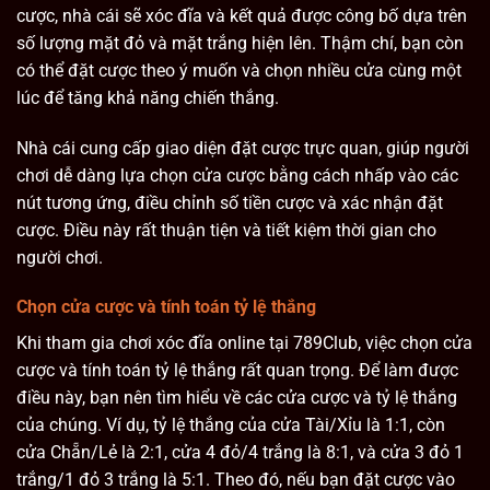
cược, nhà cái sẽ xóc đĩa và kết quả được công bố dựa trên
số lượng mặt đỏ và mặt trắng hiện lên. Thậm chí, bạn còn
có thể đặt cược theo ý muốn và chọn nhiều cửa cùng một
lúc để tăng khả năng chiến thắng.
Nhà cái cung cấp giao diện đặt cược trực quan, giúp người
chơi dễ dàng lựa chọn cửa cược bằng cách nhấp vào các
nút tương ứng, điều chỉnh số tiền cược và xác nhận đặt
cược. Điều này rất thuận tiện và tiết kiệm thời gian cho
người chơi.
Chọn cửa cược và tính toán tỷ lệ thắng
Khi tham gia chơi xóc đĩa online tại 789Club, việc chọn cửa
cược và tính toán tỷ lệ thắng rất quan trọng. Để làm được
điều này, bạn nên tìm hiểu về các cửa cược và tỷ lệ thắng
của chúng. Ví dụ, tỷ lệ thắng của cửa Tài/Xỉu là 1:1, còn
cửa Chẵn/Lẻ là 2:1, cửa 4 đỏ/4 trắng là 8:1, và cửa 3 đỏ 1
trắng/1 đỏ 3 trắng là 5:1. Theo đó, nếu bạn đặt cược vào