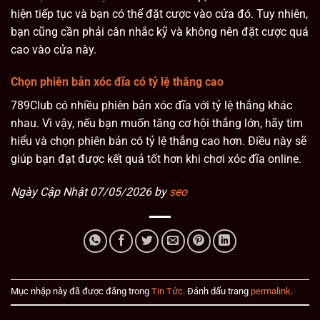
hiện tiếp tục và bạn có thể đặt cược vào cửa đó. Tuy nhiên,
bạn cũng cần phải cân nhắc kỹ và không nên đặt cược quá
cao vào cửa này.
Chọn phiên bản xóc đĩa có tỷ lệ thắng cao
789Club có nhiều phiên bản xóc đĩa với tỷ lệ thắng khác
nhau. Vì vậy, nếu bạn muốn tăng cơ hội thắng lớn, hãy tìm
hiểu và chọn phiên bản có tỷ lệ thắng cao hơn. Điều này sẽ
giúp bạn đạt được kết quả tốt hơn khi chơi xóc đĩa online.
Ngày Cập Nhật 07/05/2026 by
seo
Mục nhập này đã được đăng trong
Tin Tức
. Đánh dấu trang
permalink
.