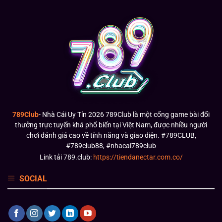
789Club
- Nhà Cái Uy Tín 2026
789Club là một cổng game bài đổi
thưởng trực tuyến khá phổ biến tại Việt Nam, được nhiều người
chơi đánh giá cao về tính năng và giao diện.
#789CLUB,
#789club88, #nhacai789club
Link tải 789.club:
https://tiendanectar.com.co/
SOCIAL