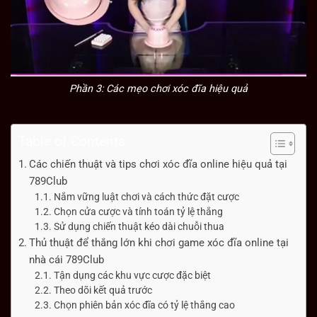
Phần 3: Các mẹo chơi xóc đĩa hiệu quả
Table of Contents
Các chiến thuật và tips chơi xóc đĩa online hiệu quả tại
789Club
Nắm vững luật chơi và cách thức đặt cược
Chọn cửa cược và tính toán tỷ lệ thắng
Sử dụng chiến thuật kéo dài chuỗi thua
Thủ thuật để thắng lớn khi chơi game xóc đĩa online tại
nhà cái 789Club
Tận dụng các khu vực cược đặc biệt
Theo dõi kết quả trước
Chọn phiên bản xóc đĩa có tỷ lệ thắng cao