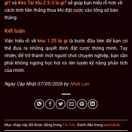
gì?
và
Kèo Tài Xỉu 2.5-3 là gì?
sẽ giúp bạn hiểu rõ hơn về
cách tính tiền thắng thua khi đặt cược vào tổng số bàn
thắng.
Kết luận
Việc hiểu rõ về
kèo 1.25 là gì
là bước đầu tiên để bạn có
thể đưa ra những quyết định đặt cược thông minh. Tuy
nhiên, để trở thành một người chơi chuyên nghiệp, bạn cần
phải không ngừng học hỏi và rèn luyện kỹ năng phân tích
của mình.
Ngày Cập Nhật 07/05/2026 by
Nhật Lan
Mục nhập này đã được đăng trong
Tin Tức
. Đánh dấu trang
permalink
.