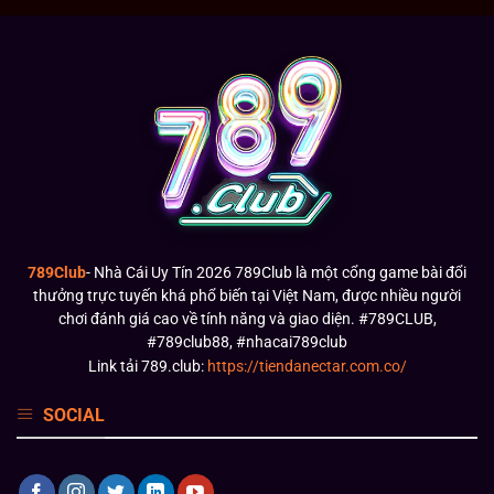
789Club
- Nhà Cái Uy Tín 2026
789Club là một cổng game bài đổi
thưởng trực tuyến khá phổ biến tại Việt Nam, được nhiều người
chơi đánh giá cao về tính năng và giao diện.
#789CLUB,
#789club88, #nhacai789club
Link tải 789.club:
https://tiendanectar.com.co/
SOCIAL