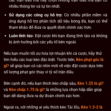
các trận đấu mà hãy chọn những trận đấu mà bạn có
nhiều thông tin và tự tin nhất.
Sử dụng các công cụ hỗ trợ:
Có nhiều phần mềm và
ứng dụng hỗ trợ phân tích dữ liệu bóng đá, bạn có thể
tham khảo để đưa ra quyết định chính xác hơn.
Luôn tỉnh táo:
Đặt cược khi bạn đang tỉnh táo và không
bị ảnh hưởng bởi các yếu tố bên ngoài.
Nếu bạn muốn tối ưu hóa lợi nhuận khi cá cược, hãy thử
tìm hiểu các loại kèo đặc biệt. Trước tiên,
Kèo phạt góc là
gì?
sẽ giúp bạn có cái nhìn mới về việc đặt cược dựa trên
số lượng phạt góc thay vì tỷ số trận đấu.
Bên cạnh đó, nếu bạn thích kèo chấp sâu,
Kèo 1.25 là gì?
và
Kèo chấp 1.75 là gì?
là những lựa chọn hấp dẫn giúp
bạn dễ dàng đưa ra dự đoán chính xác hơn.
Ngoài ra, với những ai yêu thích kèo Tài Xỉu,
Kèo 1.5-2 là