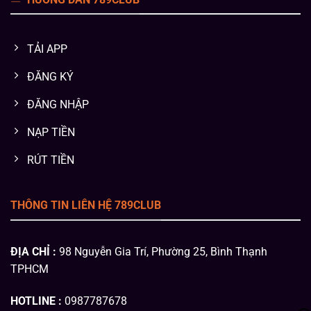
TẢI APP
ĐĂNG KÝ
ĐĂNG NHẬP
NẠP TIỀN
RÚT TIỀN
THÔNG TIN LIÊN HỆ 789CLUB
ĐỊA CHỈ :
98 Nguyễn Gia Trí, Phường 25, Bình Thạnh
TPHCM
HOTLINE :
0987787678