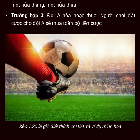
một nửa thắng, một nửa thua.
Trường hợp 3:
Đội A hòa hoặc thua: Người chơi đặt
cược cho đội A sẽ thua toàn bộ tiền cược.
Kèo 1.25 là gì? Giải thích chi tiết và ví dụ minh họa