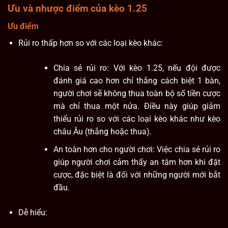
Ưu và nhược điểm của kèo 1.25
Ưu điểm
Rủi ro thấp hơn so với các loại kèo khác:
Chia sẻ rủi ro: Với kèo 1.25, nếu đội được
đánh giá cao hơn chỉ thắng cách biệt 1 bàn,
người chơi sẽ không thua toàn bộ số tiền cược
mà chỉ thua một nửa. Điều này giúp giảm
thiểu rủi ro so với các loại kèo khác như kèo
châu Âu (thắng hoặc thua).
An toàn hơn cho người chơi: Việc chia sẻ rủi ro
giúp người chơi cảm thấy an tâm hơn khi đặt
cược, đặc biệt là đối với những người mới bắt
đầu.
Dễ hiểu: