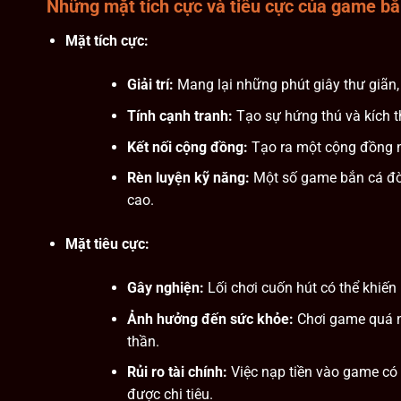
Những mặt tích cực và tiêu cực của game bắ
Mặt tích cực:
Giải trí:
Mang lại những phút giây thư giãn, 
Tính cạnh tranh:
Tạo sự hứng thú và kích t
Kết nối cộng đồng:
Tạo ra một cộng đồng ng
Rèn luyện kỹ năng:
Một số game bắn cá đòi
cao.
Mặt tiêu cực:
Gây nghiện:
Lối chơi cuốn hút có thể khiến 
Ảnh hưởng đến sức khỏe:
Chơi game quá nh
thần.
Rủi ro tài chính:
Việc nạp tiền vào game có 
được chi tiêu.