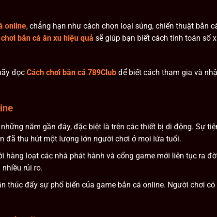
á online
, chẳng hạn như cách chọn loại súng, chiến thuật bắn c
chơi bắn cá ăn xu hiệu quả
sẽ giúp bạn biết cách tính toán số x
 hãy đọc
Cách chơi bắn cá 789Club
để biết cách tham gia và nh
ine
hững năm gần đây, đặc biệt là trên các thiết bị di động. Sự tiện
 đã thu hút một lượng lớn người chơi ở mọi lứa tuổi.
i hàng loạt các nhà phát hành và cổng game mới liên tục ra đời
nhiều rủi ro.
ần thúc đẩy sự phổ biến của game bắn cá online. Người chơi có 