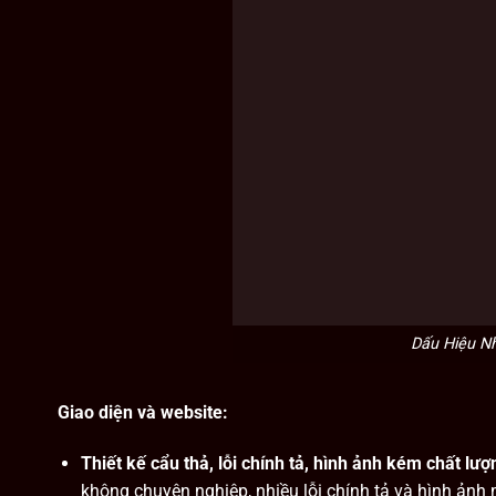
Dấu Hiệu Nh
Giao diện và website:
Thiết kế cẩu thả, lỗi chính tả, hình ảnh kém chất lượ
không chuyên nghiệp, nhiều lỗi chính tả và hình ảnh