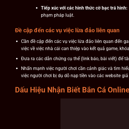
Tiếp xúc với các hình thức cờ bạc trá hình:
phạm pháp luật.
Đề cập đến các vụ việc lừa đảo liên quan
Cần đề cập đến các vụ việc lừa đảo liên quan đến ga
việc về việc nhà cái can thiệp vào kết quả game, khóa
Đưa ra các dẫn chứng cụ thể (link báo, bài viết) để tă
Nhấn mạnh việc người chơi cần cảnh giác và tìm hiểu 
việc người chơi bị dụ dỗ nạp tiền vào các website g
Dấu Hiệu Nhận Biết Bắn Cá Onlin