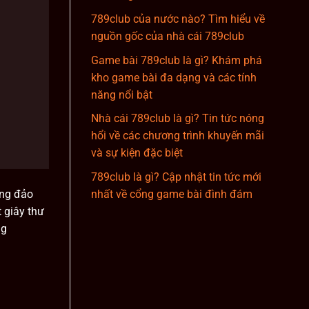
789club của nước nào? Tìm hiểu về
nguồn gốc của nhà cái 789club
Game bài 789club là gì? Khám phá
kho game bài đa dạng và các tính
năng nổi bật
Nhà cái 789club là gì? Tin tức nóng
hổi về các chương trình khuyến mãi
và sự kiện đặc biệt
789club là gì? Cập nhật tin tức mới
ông đảo
nhất về cổng game bài đình đám
 giây thư
ng