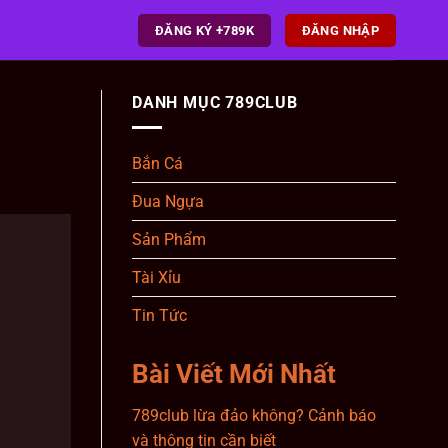
ĐĂNG KÝ +789K
ĐĂNG NHẬP
DANH MỤC 789CLUB
Bắn Cá
Đua Ngựa
Sản Phẩm
Tài Xỉu
Tin Tức
Bài Viết Mới Nhất
789club lừa đảo không? Cảnh báo
và thông tin cần biết