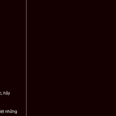
c, hãy
iệt những