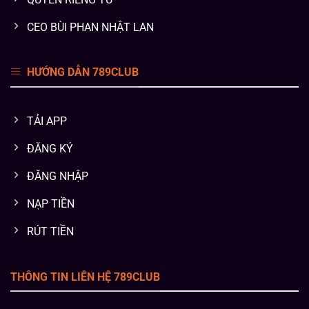
CEO BÙI PHAN NHẬT LAN
HƯỚNG DẪN 789CLUB
TẢI APP
ĐĂNG KÝ
ĐĂNG NHẬP
NẠP TIỀN
RÚT TIỀN
THÔNG TIN LIÊN HỆ 789CLUB