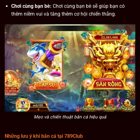
Chơi cùng bạn bè:
Chơi cùng bạn bè sẽ giúp bạn có
thêm niềm vui và tăng thêm cơ hội chiến thắng.
Mẹo và chiến thuật bắn cá hiệu quả
Những lưu ý khi bắn cá tại 789Club