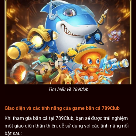
Tìm hiểu về 789Club
Giao diện và các tính năng của game bắn cá 789Club
Khi tham gia bắn cá tại 789Club, bạn sẽ được trải nghiệm
một giao diện thân thiện, dễ sử dụng với các tính năng nổi
bật sau: