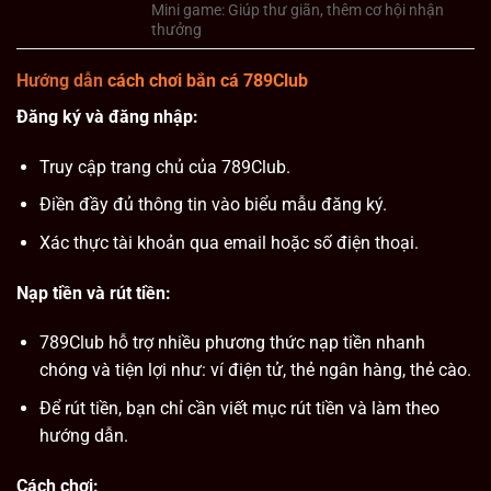
Mini game: Giúp thư giãn, thêm cơ hội nhận
thưởng
Hướng dẫn
cách chơi bắn cá 789Club
Đăng ký và đăng nhập:
Truy cập trang chủ của 789Club.
Điền đầy đủ thông tin vào biểu mẫu đăng ký.
Xác thực tài khoản qua email hoặc số điện thoại.
Nạp tiền và rút tiền:
789Club hỗ trợ nhiều phương thức nạp tiền nhanh
chóng và tiện lợi như: ví điện tử, thẻ ngân hàng, thẻ cào.
Để rút tiền, bạn chỉ cần viết mục rút tiền và làm theo
hướng dẫn.
Cách chơi: