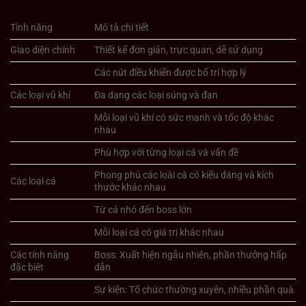
Tính năng
Mô tả chi tiết
Giao diện chính
Thiết kế đơn giản, trực quan, dễ sử dụng
Các nút điều khiển được bố trí hợp lý
Các loại vũ khí
Đa dạng các loại súng và đạn
Mỗi loại vũ khí có sức mạnh và tốc độ khác
nhau
Phù hợp với từng loại cá và vấn đề
Phong phú các loài cá có kiểu dáng và kích
Các loại cá
thước khác nhau
Từ cá nhỏ đến boss lớn
Mỗi loại cá có giá trị khác nhau
Các tính năng
Boss: Xuất hiện ngẫu nhiên, phần thưởng hấp
đặc biệt
dẫn
Sự kiện: Tổ chức thường xuyên, nhiều phần quà