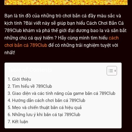
Bạn là tín đồ của những trò chơi bắn cá đầy màu sắc và
kịch tính ?Bài viết này sẽ giúp bạn hiểu Cách Chơi Bắn Cá
789Club khám và phá thế giới đại dương bao la và săn bắt
những chú cá quý hiếm ? Hãy cùng mình tìm hiểu
cách
chơi bắn cá 789Club
để có những trải nghiệm tuyệt vời
nhất!
Table of Contents
Giới thiệu
Tìm hiểu về 789Club
Giao diện và các tính năng của game bắn cá 789Club
Hướng dẫn cách chơi bắn cá 789Club
Mẹo và chiến thuật bắn cá hiệu quả
Những lưu ý khi bắn cá tại 789Club
Kết luận