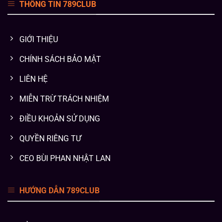
THÔNG TIN 789CLUB
GIỚI THIỆU
CHÍNH SÁCH BẢO MẬT
LIÊN HỆ
MIỄN TRỪ TRÁCH NHIỆM
ĐIỀU KHOẢN SỬ DỤNG
QUYỀN RIÊNG TƯ
CEO BÙI PHAN NHẬT LAN
HƯỚNG DẪN 789CLUB