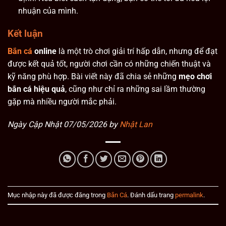
nhuận của mình.
Kết luận
Bắn cá
online
là một trò chơi giải trí hấp dẫn, nhưng để đạt
được kết quả tốt, người chơi cần có những chiến thuật và
kỹ năng phù hợp. Bài viết này đã chia sẻ những
mẹo chơi
bắn cá hiệu quả
, cũng như chỉ ra những sai lầm thường
gặp mà nhiều người mắc phải.
Ngày Cập Nhật 07/05/2026 by
Nhật Lan
Mục nhập này đã được đăng trong
Bắn Cá
. Đánh dấu trang
permalink
.