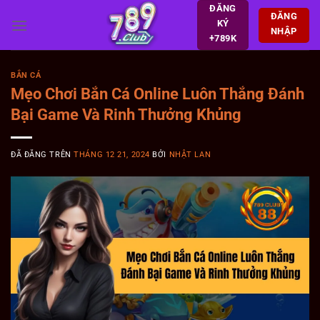
Chuyển
ĐĂNG
ĐĂNG
KÝ
đến
NHẬP
+789K
nội
dung
BẮN CÁ
Mẹo Chơi Bắn Cá Online Luôn Thắng Đánh
Bại Game Và Rinh Thưởng Khủng
ĐÃ ĐĂNG TRÊN
THÁNG 12 21, 2024
BỞI
NHẬT LAN