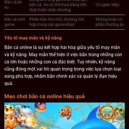
Bắn cá ăn
bắn cá. Xu có thể mua bằng tiền
Có (gián tiếp)
xu
thật hoặc nhận thưởng
Bắn cá mini
Phiên bản thu nhỏ, thường tích
Không hoặc có
game
hợp trong các game khác
phần thưởng ảo
Yếu tố may mắn và kỹ năng
Bắn cá online là sự kết hợp hài hòa giữa yếu tố may mắn
và kỹ năng. May mắn thể hiện ở việc bắn trúng những con
cá lớn hoặc những con cá đặc biệt. Tuy nhiên, kỹ năng
cũng đóng một vai trò quan trọng trong việc lựa chọn loại
súng phù hợp, nhắm bắn chính xác và quản lý đạn hiệu
quả.
Mẹo chơi bắn cá online hiệu quả