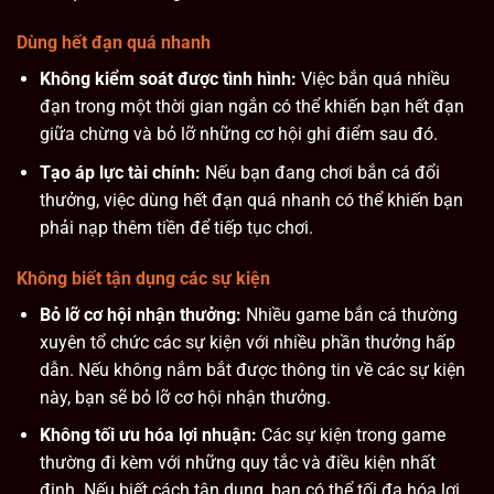
Dùng hết đạn quá nhanh
Không kiểm soát được tình hình:
Việc bắn quá nhiều
đạn trong một thời gian ngắn có thể khiến bạn hết đạn
giữa chừng và bỏ lỡ những cơ hội ghi điểm sau đó.
Tạo áp lực tài chính:
Nếu bạn đang chơi bắn cá đổi
thưởng, việc dùng hết đạn quá nhanh có thể khiến bạn
phải nạp thêm tiền để tiếp tục chơi.
Không biết tận dụng các sự kiện
Bỏ lỡ cơ hội nhận thưởng:
Nhiều game bắn cá thường
xuyên tổ chức các sự kiện với nhiều phần thưởng hấp
dẫn. Nếu không nắm bắt được thông tin về các sự kiện
này, bạn sẽ bỏ lỡ cơ hội nhận thưởng.
Không tối ưu hóa lợi nhuận:
Các sự kiện trong game
thường đi kèm với những quy tắc và điều kiện nhất
định. Nếu biết cách tận dụng, bạn có thể tối đa hóa lợi