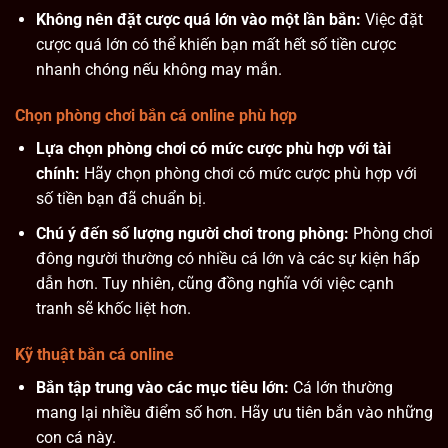
Không nên đặt cược quá lớn vào một lần bắn:
Việc đặt
cược quá lớn có thể khiến bạn mất hết số tiền cược
nhanh chóng nếu không may mắn.
Chọn phòng chơi bắn cá online phù hợp
Lựa chọn phòng chơi có mức cược phù hợp với tài
chính:
Hãy chọn phòng chơi có mức cược phù hợp với
số tiền bạn đã chuẩn bị.
Chú ý đến số lượng người chơi trong phòng:
Phòng chơi
đông người thường có nhiều cá lớn và các sự kiện hấp
dẫn hơn. Tuy nhiên, cũng đồng nghĩa với việc cạnh
tranh sẽ khốc liệt hơn.
Kỹ thuật bắn cá online
Bắn tập trung vào các mục tiêu lớn:
Cá lớn thường
mang lại nhiều điểm số hơn. Hãy ưu tiên bắn vào những
con cá này.