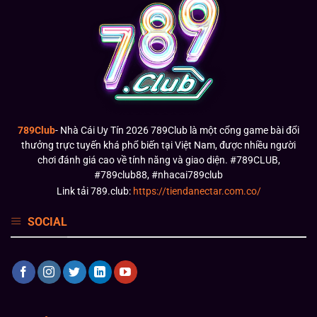
789Club
- Nhà Cái Uy Tín 2026
789Club là một cổng game bài đổi
thưởng trực tuyến khá phổ biến tại Việt Nam, được nhiều người
chơi đánh giá cao về tính năng và giao diện.
#789CLUB,
#789club88, #nhacai789club
Link tải 789.club:
https://tiendanectar.com.co/
SOCIAL